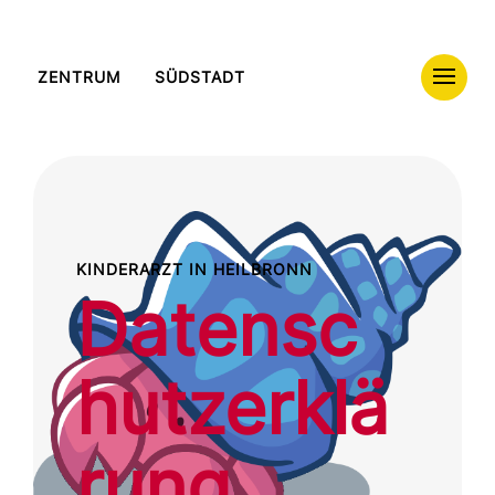
ZENTRUM
SÜDSTADT
KINDERARZT IN HEILBRONN
Datensc
hutzerklä
rung