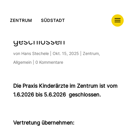
Skip To Content
Praxis KIZ vom 1.6.2026
ZENTRUM
SÜDSTADT
bis 5.6.2026
geschlossen
von
Hans Stechele
|
Okt. 15, 2025
|
Zentrum
,
Allgemein
|
0 Kommentare
Die Praxis Kinderärzte im Zentrum ist vom
1.6.2026 bis 5.6.2026 geschlossen.
Vertretung übernehmen: